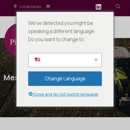
Locaciones
We've detected you might be
speaking a different language.
Do you want to change to:
Mes:
octubre 2024
Change Language
Close and do not switch language