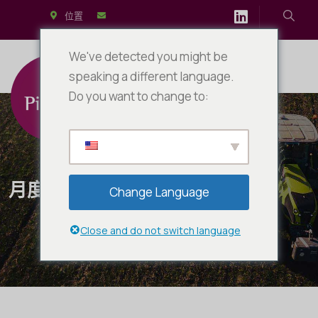
位置
We've detected you might be
speaking a different language.
Do you want to change to:
月度归档：
2024年10月
Change Language
Close and do not switch language