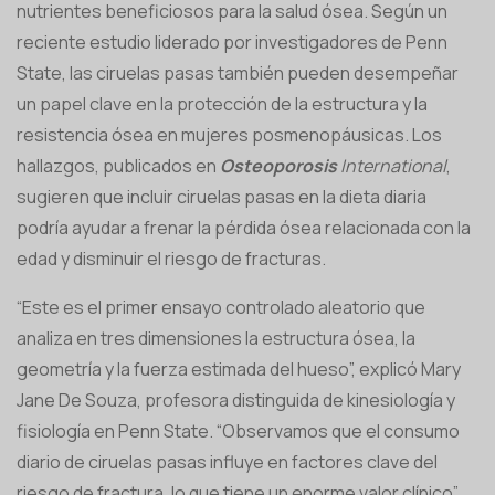
nutrientes beneficiosos para la salud ósea. Según un
reciente estudio liderado por investigadores de Penn
State, las ciruelas pasas también pueden desempeñar
un papel clave en la protección de la estructura y la
resistencia ósea en mujeres posmenopáusicas. Los
hallazgos, publicados en
Osteoporosis
International
,
sugieren que incluir ciruelas pasas en la dieta diaria
podría ayudar a frenar la pérdida ósea relacionada con la
edad y disminuir el riesgo de fracturas.
“Este es el primer ensayo controlado aleatorio que
analiza en tres dimensiones la estructura ósea, la
geometría y la fuerza estimada del hueso”, explicó Mary
Jane De Souza, profesora distinguida de kinesiología y
fisiología en Penn State. “Observamos que el consumo
diario de ciruelas pasas influye en factores clave del
riesgo de fractura, lo que tiene un enorme valor clínico”.